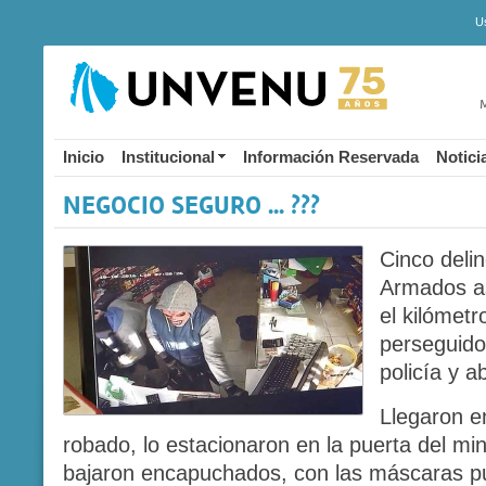
U
M
Inicio
Institucional
Información Reservada
Notici
NEGOCIO SEGURO ... ???
Cinco deli
Armados as
el kilómetr
perseguidos
policía y 
Llegaron e
robado, lo estacionaron en la puerta del mi
bajaron encapuchados, con las máscaras pu